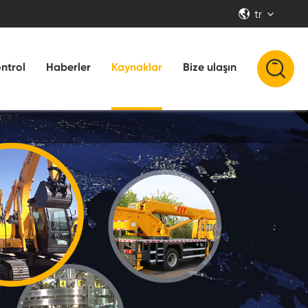
tr


ontrol
Haberler
Kaynaklar
Bize ulaşın