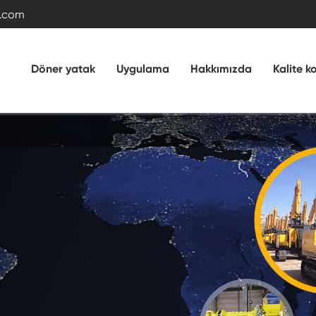
.com
Döner yatak
Uygulama
Hakkımızda
Kalite k
Çapraz makaralı döner yatak
Çift sıralı bilyalı rulman
Dış dişli ile döner halka rulman
Dişli olmadan döner yatak