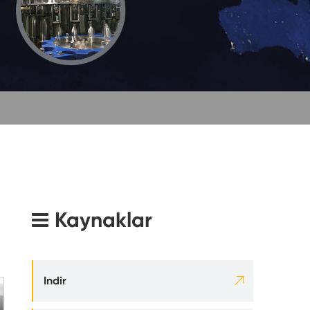
ak
Kaynaklar

Indir