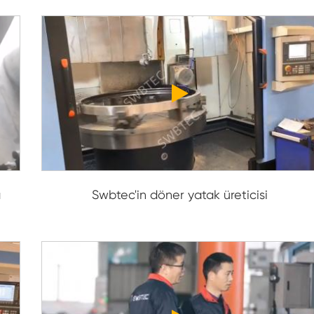
a
Swbtec'in döner yatak üreticisi