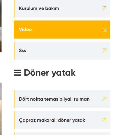

Kurulum ve bakım

Video

Sss
Döner yatak

Dört nokta temas bilyalı rulman

Çapraz makaralı döner yatak