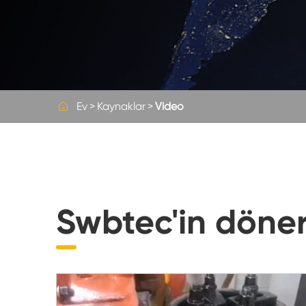
Flanş çevirme yatağı ve hafif çevirme yatağı
Ekskavatör döner yatak
Özelleştirilmiş döner yatak

Ev
Kaynaklar
Video
Swbtec'in döner