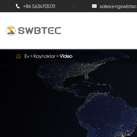
+86 5634113031
sales@ngswbtec



Ev
Kaynaklar
Video
Dört nokta temas bilyalı rulman
Tek sıralı bilyalı rulman
Üç sıralı makaralı döner yatak
İç dişli ile döner yatak