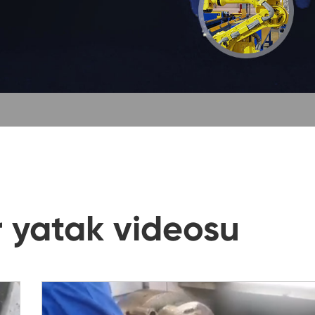
Yüksek hassasiyetli çapraz makaralı döner yat
Vinç çevirme yatağı
Sonsuz dişli Slew sürücü
 yatak videosu