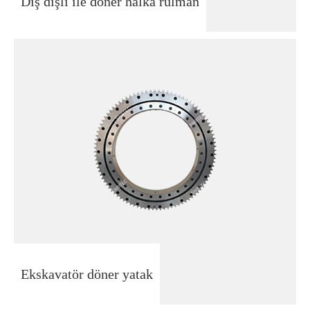
Dış dişli ile döner halka rulman
Ekskavatör döner yatak