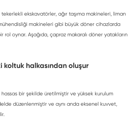
Yüksek hassasiyetli çapraz makaralı döner yat
ekerlekli ekskavatörler, ağır taşıma makineleri, liman
Vinç çevirme yatağı
mühendisliği makineleri gibi büyük döner cihazlarda
Sonsuz dişli Slew sürücü
bir rol oynar. Aşağıda, çapraz makaralı döner yatakların
i koltuk halkasından oluşur
, hassas bir şekilde üretilmiştir ve yüksek kurulum
modelde düzenlenmiştir ve aynı anda eksenel kuvvet,
ir.