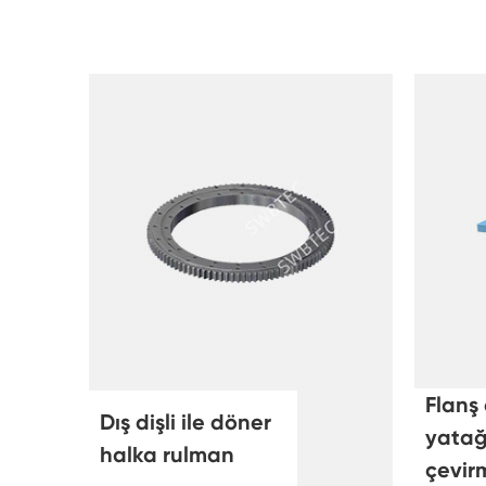
Flanş
Dış dişli ile döner
yatağı
halka rulman
çevir