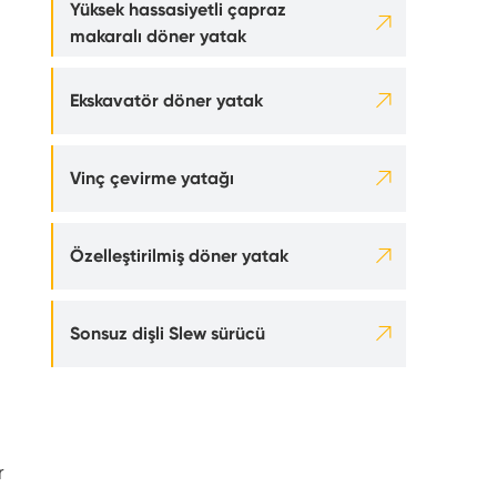
Yüksek hassasiyetli çapraz

makaralı döner yatak

Ekskavatör döner yatak

Vinç çevirme yatağı

Özelleştirilmiş döner yatak

Sonsuz dişli Slew sürücü
r