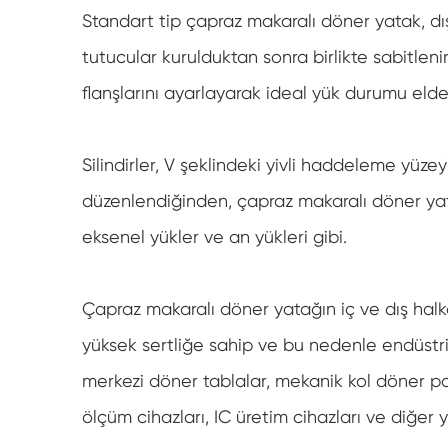
Standart tip çapraz makaralı döner yatak, dış v
tutucular kurulduktan sonra birlikte sabitleni
flanşlarını ayarlayarak ideal yük durumu elde 
Silindirler, V şeklindeki yivli haddeleme yüze
düzenlendiğinden, çapraz makaralı döner yata
eksenel yükler ve an yükleri gibi.
Çapraz makaralı döner yatağın iç ve dış halkala
yüksek sertliğe sahip ve bu nedenle endüstri
merkezi döner tablalar, mekanik kol döner pa
ölçüm cihazları, IC üretim cihazları ve diğer 