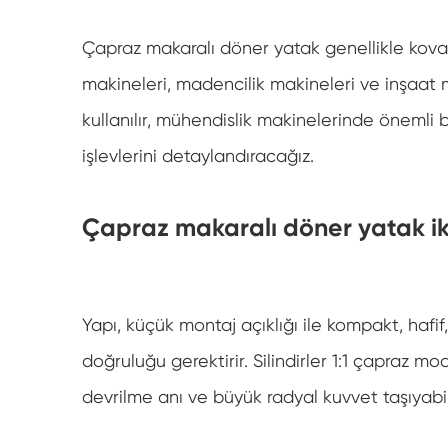
Flanş çevirme yatağı ve hafif çevirme yatağı
Çapraz makaralı döner yatak genellikle kova t
Ekskavatör döner yatak
makineleri, madencilik makineleri ve inşaat 
Özelleştirilmiş döner yatak
kullanılır, mühendislik makinelerinde önemli 
işlevlerini detaylandıracağız.
Çapraz makaralı döner yatak ik
Yapı, küçük montaj açıklığı ile kompakt, hafif
doğruluğu gerektirir. Silindirler 1:1 çapraz 
devrilme anı ve büyük radyal kuvvet taşıyabil