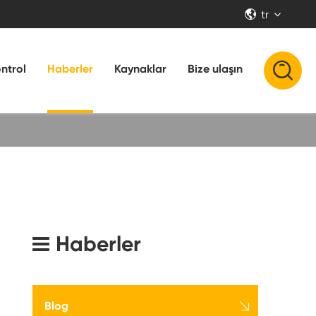
tr


ontrol
Haberler
Kaynaklar
Bize ulaşın
Haberler

Blog