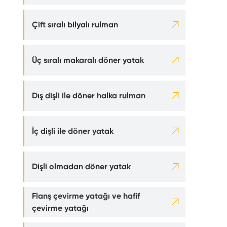

Çift sıralı bilyalı rulman

Üç sıralı makaralı döner yatak

Dış dişli ile döner halka rulman

İç dişli ile döner yatak

Dişli olmadan döner yatak
Flanş çevirme yatağı ve hafif

çevirme yatağı