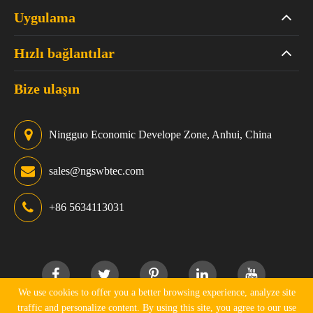
Uygulama
Hızlı bağlantılar
Bize ulaşın
Ningguo Economic Develope Zone, Anhui, China
sales@ngswbtec.com
+86 5634113031
We use cookies to offer you a better browsing experience, analyze site
traffic and personalize content. By using this site, you agree to our use
Telif hakkı ©
Ningguo Swbtec Industry Co., Ltd.
Tüm hakları