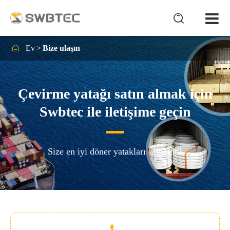


Ev
Bize ulaşın
Çevirme yatağı satın almak için
Swbtec ile iletişime geçin
Size en iyi döner yatakları sağlayın!