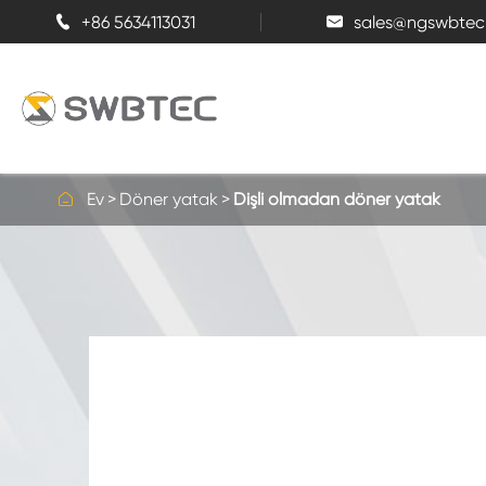
+86 5634113031
sales@ngswbtec



Ev
Döner yatak
Dişli olmadan döner yatak
Dört nokta temas bilyalı rulman
Tek sıralı bilyalı rulman
Üç sıralı makaralı döner yatak
İç dişli ile döner yatak