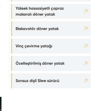
ç
Yüksek hassasiyetli çapraz

makaralı döner yatak

Ekskavatör döner yatak

Vinç çevirme yatağı

Özelleştirilmiş döner yatak

Sonsuz dişli Slew sürücü