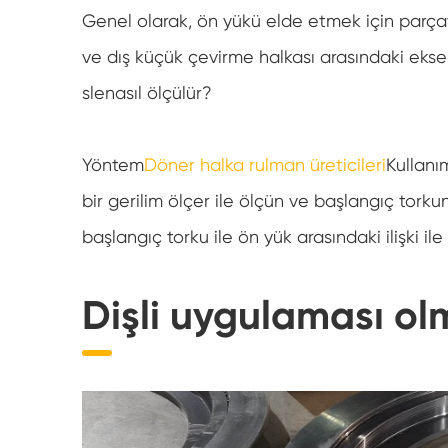
Genel olarak, ön yükü elde etmek için parçay
ve dış küçük çevirme halkası arasındaki eksen
slenasıl ölçülür?
Yöntem
Döner halka rulman üreticileri
Kullanı
bir gerilim ölçer ile ölçün ve başlangıç tork
başlangıç torku ile ön yük arasındaki ilişki il
Dişli uygulaması o