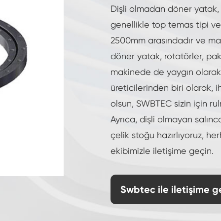
Yüksek hassasiyetli çapraz makaralı döner yat
Dişli olmadan döner yatak
genellikle top temas tipi ve
Vinç çevirme yatağı
2500mm arasındadır ve mal
Sonsuz dişli Slew sürücü
döner yatak, rotatörler, pak
makinede de yaygın olarak
üreticilerinden biri olarak, 
olsun, SWBTEC sizin için rul
Ayrıca, dişli olmayan salınc
çelik stoğu hazırlıyoruz, her
ekibimizle iletişime geçin.
Swbtec ile iletişime 