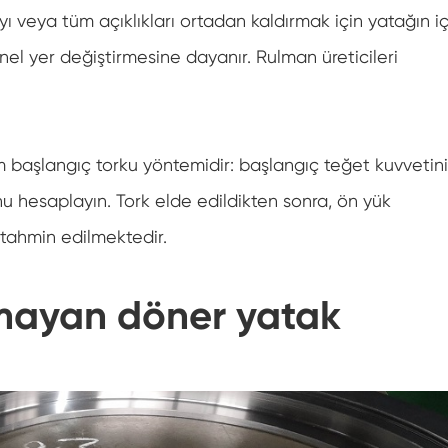
ı veya tüm açıklıkları ortadan kaldırmak için yatağın i
el yer değiştirmesine dayanır. Rulman üreticileri
m başlangıç torku yöntemidir: başlangıç teğet kuvvetini
unu hesaplayın. Tork elde edildikten sonra, ön yük
e tahmin edilmektedir.
lmayan döner yatak