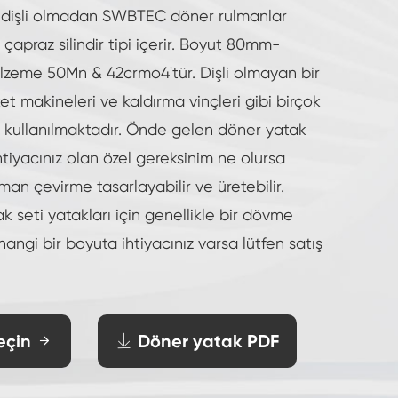
ak
, dişli olmadan SWBTEC döner rulmanlar
 çapraz silindir tipi içerir. Boyut 80mm-
zeme 50Mn & 42crmo4'tür. Dişli olmayan bir
et makineleri ve kaldırma vinçleri gibi birçok
 kullanılmaktadır. Önde gelen döner yatak
ihtiyacınız olan özel gereksinim ne olursa
man çevirme tasarlayabilir ve üretebilir.
ak seti yatakları için genellikle bir dövme
hangi bir boyuta ihtiyacınız varsa lütfen satış
geçin
Döner yatak PDF

