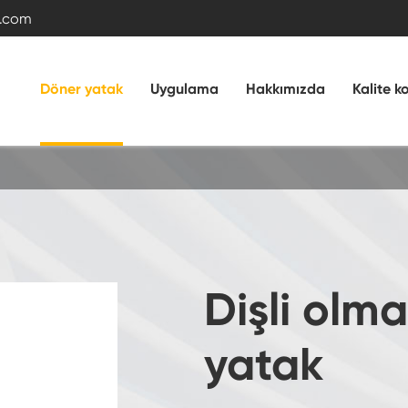
.com
Döner yatak
Uygulama
Hakkımızda
Kalite k
Çapraz makaralı döner yatak
Çift sıralı bilyalı rulman
Dişli olm
Dış dişli ile döner halka rulman
yatak
Dişli olmadan döner yatak