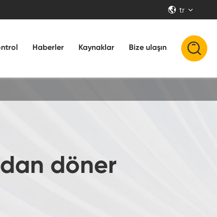
tr


ontrol
Haberler
Kaynaklar
Bize ulaşın
adan döner