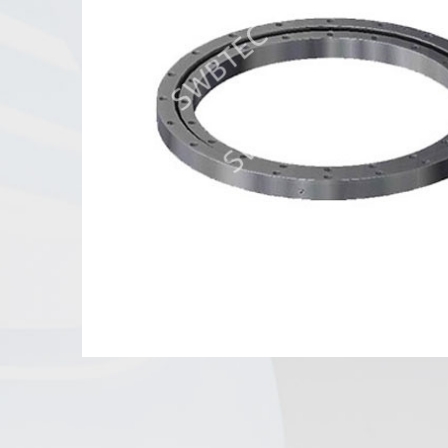
Flanş çevirme yatağı ve hafif çevirme yatağı
Ekskavatör döner yatak
Özelleştirilmiş döner yatak